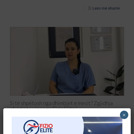
Lexo më shumë
Si të shpëtosh nga dhimbjet e mesit? Zgjidhja
afatgjate vjen nga FizioElite!
×
A e dini se 8 deri në 10 persona përjetojnë dhimbje mesi gjatë
jetës së tyre? Pikërisht për
[…]