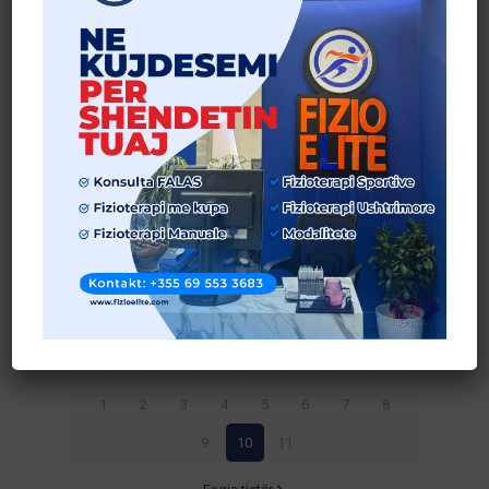
Lexo më shumë
7 shenja që tregojnë se keni nevojë për fizioterapi
humë njerëz mendojnë se fizioterapia nevojitet vetëm pas një
dëmtimi serioz ose operacioni. Në fakt, fizioterapia ndihmon në
[…]
Lexo më shumë
Prev page
1
2
3
4
5
6
7
8
9
10
11