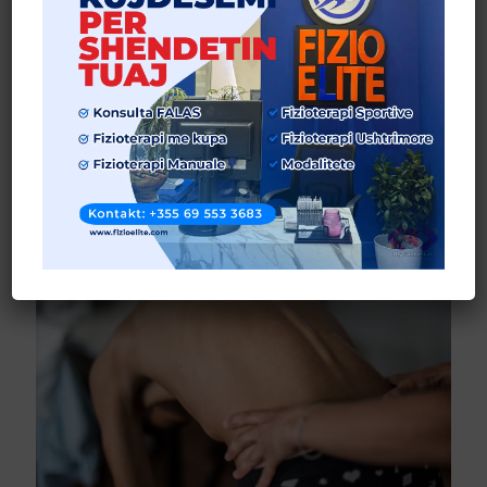
Patologjitë Neurologjike
Patologjitë neurologjike përfshijnë probleme të tilla si paraliza,
ishemia, trompoza, pleksusi brakial dhe tuneli i Karpalit. no-
repeat;left top;;auto
[…]
Lexo më shumë