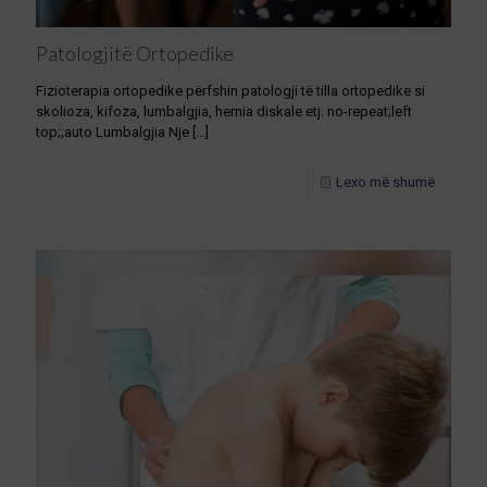
Patologjitë Ortopedike
Fizioterapia ortopedike përfshin patologji të tilla ortopedike si
skolioza, kifoza, lumbalgjia, hernia diskale etj. no-repeat;left
top;;auto Lumbalgjia Nje
[…]
Lexo më shumë