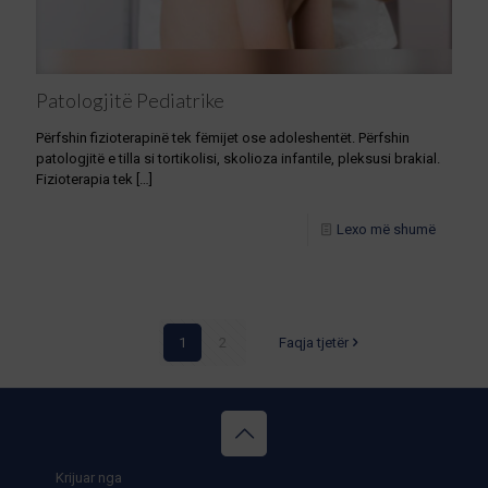
Patologjitë Pediatrike
Përfshin fizioterapinë tek fëmijet ose adoleshentët. Përfshin
patologjitë e tilla si tortikolisi, skolioza infantile, pleksusi brakial.
Fizioterapia tek
[…]
Lexo më shumë
1
2
Faqja tjetër
Krijuar nga
Illyrianweb.al | Agjensi marketingu | Faqe interneti