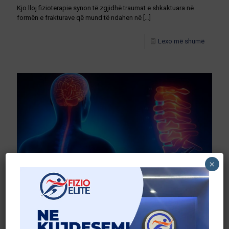
Kjo lloj fizioterapie synon të zgjidhë traumat e shkaktuara në
formën e frakturave që mund të ndahen në
[…]
Lexo më shumë
×