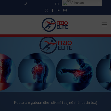
Albanian
+355 69 553 3683
info@fizioelite.com
Postura e gabuar dhe ndikimi i saj në shëndetin tuaj