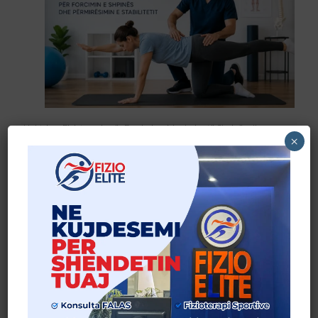
Ushtrime Fizioterapie për Forcimin e Muskujve të Shpinës dhe
×
Përmirësimin e Stabilitetit
Lexo më shumë