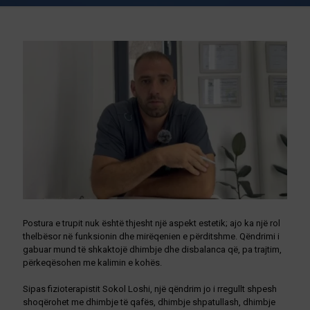
Postura e trupit nuk është thjesht një aspekt estetik; ajo ka një rol
thelbësor në funksionin dhe mirëqenien e përditshme. Qëndrimi i
gabuar mund të shkaktojë dhimbje dhe disbalanca që, pa trajtim,
përkeqësohen me kalimin e kohës.
Sipas fizioterapistit Sokol Loshi, një qëndrim jo i rregullt shpesh
shoqërohet me dhimbje të qafës, dhimbje shpatullash, dhimbje