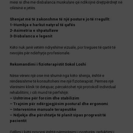
mesi si dhe me disbalanca muskulare që ndikojnë drejtpërdrejt në
cilësinë e jetës.
Shenjat më të zakonshme të një posture jo të rregullt:
1-Humbja e harkut natyral të qafës
2-Asimetria e shpatullave
3-Disbalanca e legenit
Këto nuk janë vetëm ndryshime vizuale, por tregues të qartë të
nevojës për ndërhyrje profesionale.
Rekomandimi i fizioterapistit Sokol Loshi
Nëse vëreni një ose më shumë nga këto shenja, është e
rëndësishme të konsultoheni me një fizioterapist. Përmes një
vlerësimi klinik të detajuar, përcaktohet një protokoll individual
rehabilitimi, i cili mund të përfshijë:
– Ushtrime për forcim dhe stabilizim
– Trajnim për ndërgjegjësim postural dhe ergonomi
– Intervenime manuale terapeutike
– Ndjekje dhe përshtatje të planit sipas progresit të
pacientit
Qëllimi i këtij procesi është përmirësimi i posturës, reduktimi i