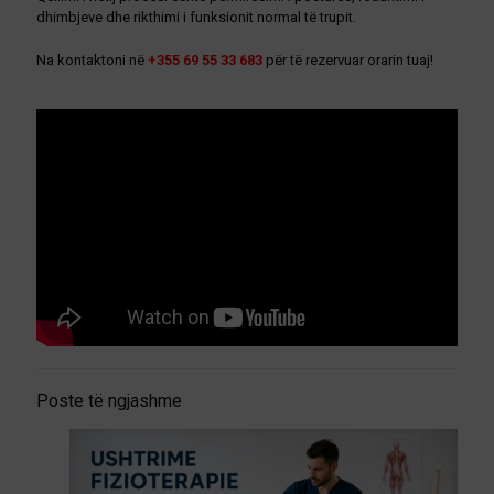
dhimbjeve dhe rikthimi i funksionit normal të trupit.
Na kontaktoni në
+355 69 55 33 683
për të rezervuar orarin tuaj!
Poste të ngjashme