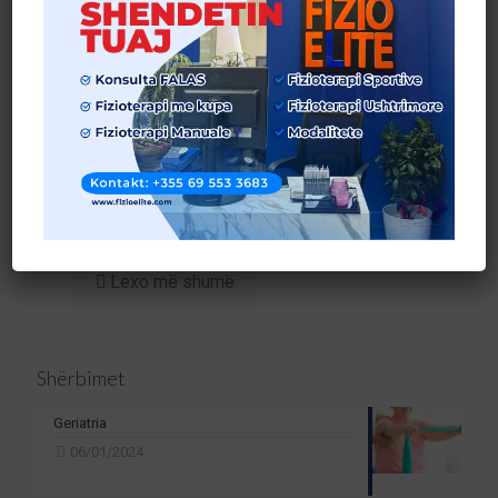
7 shenja që tregojnë se keni nevojë për fizioterapi
Lexo më shumë
Shërbimet
Geriatria
06/01/2024