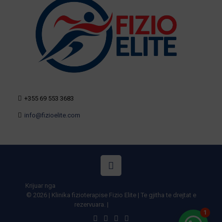
+355 69 553 3683
info@fizioelite.com
Krijuar nga
Illyrianweb.al | Agjensi marketingu | Faqe interneti
© 2026 | Klinika fizioterapise Fizio Elite | Te gjitha te drejtat e
rezervuara. |
Privacy Policy
1