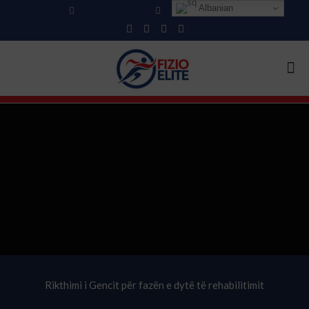
Albanian
+355 69 553 3683
info@fizioelite.com
Rikthimi i Gencit për fazën e dytë të rehabilitimit