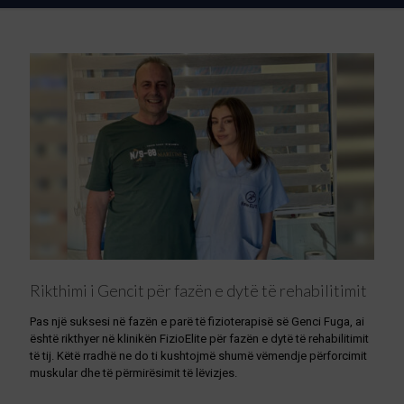
Rikthimi i Gencit për fazën e dytë të rehabilitimit
Pas një suksesi në fazën e parë të fizioterapisë së Genci Fuga, ai
është rikthyer në klinikën FizioElite për fazën e dytë të rehabilitimit
të tij. Këtë rradhë ne do ti kushtojmë shumë vëmendje përforcimit
muskular dhe të përmirësimit të lëvizjes.