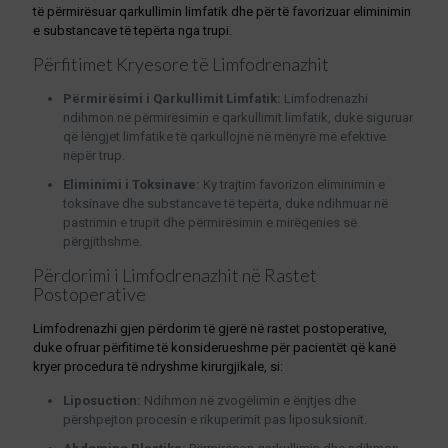
të përmirësuar qarkullimin limfatik dhe për të favorizuar eliminimin
e substancave të tepërta nga trupi.
Përfitimet Kryesore të Limfodrenazhit
Përmirësimi i Qarkullimit Limfatik:
Limfodrenazhi
ndihmon në përmirësimin e qarkullimit limfatik, duke siguruar
që lëngjet limfatike të qarkullojnë në mënyrë më efektive
nëpër trup.
Eliminimi i Toksinave:
Ky trajtim favorizon eliminimin e
toksinave dhe substancave të tepërta, duke ndihmuar në
pastrimin e trupit dhe përmirësimin e mirëqenies së
përgjithshme.
Përdorimi i Limfodrenazhit në Rastet
Postoperative
Limfodrenazhi gjen përdorim të gjerë në rastet postoperative,
duke ofruar përfitime të konsiderueshme për pacientët që kanë
kryer procedura të ndryshme kirurgjikale, si:
Liposuction:
Ndihmon në zvogëlimin e ënjtjes dhe
përshpejton procesin e rikuperimit pas liposuksionit.