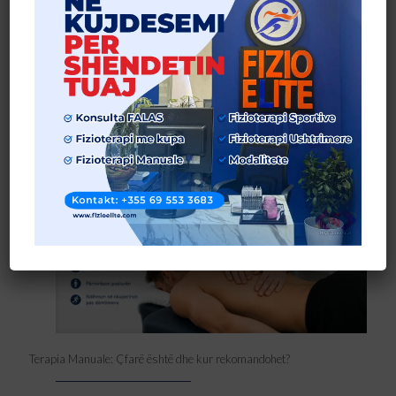
Ushtrime Fizioterapie për Forcimin e Muskujve të Shpinës dhe
Përmirësimin e Stabilitetit
Lexo më shumë
Terapia Manuale: Çfarë është dhe kur rekomandohet?