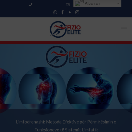
Albanian
+355 69 553 3683
info@fizioelite.com
Limfodrenazhi: Metoda Efektive për Përmirësimin e
Funksioneve të Sistemit Limfatik