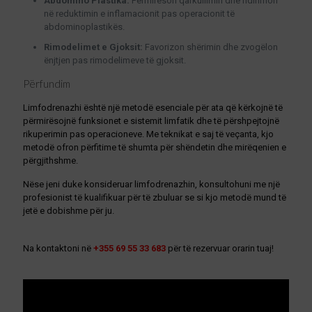
Abdomino Plastika:
Përmirëson qarkullimin dhe ndihmon
në reduktimin e inflamacionit pas operacionit të
abdominoplastikës.
Rimodelimet e Gjoksit:
Favorizon shërimin dhe zvogëlon
ënjtjen pas rimodelimeve të gjoksit.
Përfundim
Limfodrenazhi është një metodë esenciale për ata që kërkojnë të
përmirësojnë funksionet e sistemit limfatik dhe të përshpejtojnë
rikuperimin pas operacioneve. Me teknikat e saj të veçanta, kjo
metodë ofron përfitime të shumta për shëndetin dhe mirëqenien e
përgjithshme.
Nëse jeni duke konsideruar limfodrenazhin, konsultohuni me një
profesionist të kualifikuar për të zbuluar se si kjo metodë mund të
jetë e dobishme për ju.
Na kontaktoni në
+355 69 55 33 683
për të rezervuar orarin tuaj!