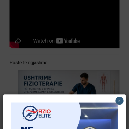
Poste të ngjashme
×