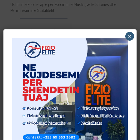
Ushtrime Fizioterapie për Forcimin e Muskujve të Shpinës dhe
Përmirësimin e Stabilitetit
Lexo më shumë
×
Terapia Manuale: Çfarë është dhe kur rekomandohet?