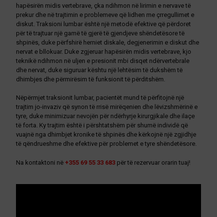
hapësirën midis vertebrave, çka ndihmon në lirimin e nervave të
prekur dhe në trajtimin e problemeve që lidhen me çrregullimet e
diskut. Traksioni lumbar është një metodë efektive që përdoret
për të trajtuar një gamë të gjerë të gjendjeve shëndetësore të
shpinës, duke përfshirë herniet diskale, degjenerimin e diskut dhe
nervat e bllokuar. Duke zgjeruar hapësirën midis vertebrave, kjo
teknikë ndihmon në uljen e presionit mbi disqet ndërvertebrale
dhe nervat, duke siguruar kështu një lehtësim të dukshëm të
dhimbjes dhe përmirësim të funksionit të përditshëm.
Nëpërmjet traksionit lumbar, pacientët mund të përfitojnë një
trajtim jo-invaziv që synon të rrisë mirëqenien dhe lëvizshmërinë e
tyre, duke minimizuar nevojën për ndërhyrje kirurgjikale dhe ilaçe
të forta. Ky trajtim është i përshtatshëm për shumë individë që
vuajnë nga dhimbjet kronike të shpinës dhe kërkojnë një zgjidhje
të qëndrueshme dhe efektive për problemet e tyre shëndetësore.
Na kontaktoni në
+355 69 55 33 683
për të rezervuar orarin tuaj!