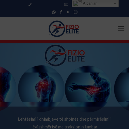
Albanian
+355 69 553 3683
info@fizioelite.com
Lehtësimi i dhimbjeve të shpinës dhe përmirësimi i
lëvizshmërisë me traksionin lumbar