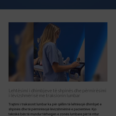
Lehtësimi i dhimbjeve të shpinës dhe përmirësimi
i lëvizshmërisë me traksionin lumbar
Trajtimi i traksionit lumbar ka për qëllim të lehtësojë dhimbjet e
shpinës dhe të përmirësojë lëvizshmërinë e pacientëve. Kjo
teknikë bën të mundur tërheqjen e zonës lumbare për të rritur