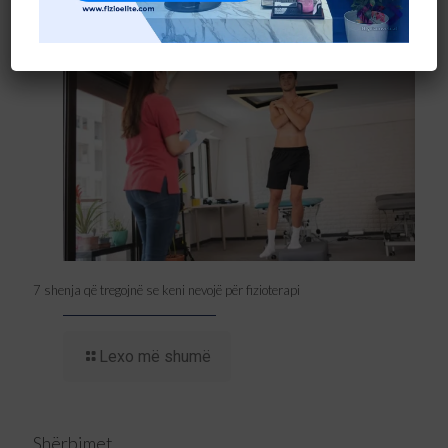
Lexo më shumë
7 shenja që tregojnë se keni nevojë për fizioterapi
Lexo më shumë
Shërbimet