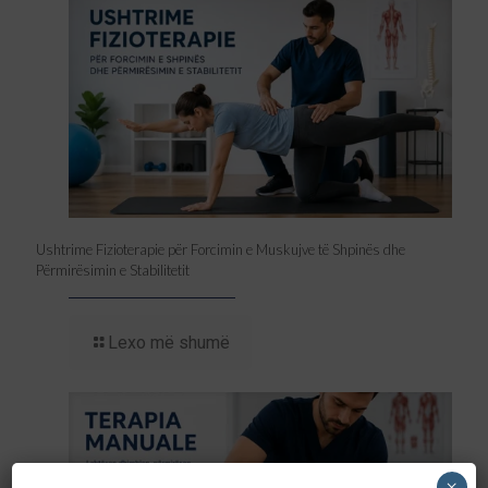
Ushtrime Fizioterapie për Forcimin e Muskujve të Shpinës dhe
Përmirësimin e Stabilitetit
Lexo më shumë
×