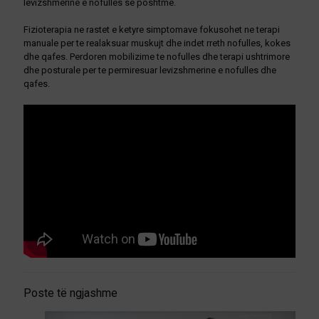
levizshmerine e nofulles se poshtme.
Fizioterapia ne rastet e ketyre simptomave fokusohet ne terapi
manuale per te realaksuar muskujt dhe indet rreth nofulles, kokes
dhe qafes. Perdoren mobilizime te nofulles dhe terapi ushtrimore
dhe posturale per te permiresuar levizshmerine e nofulles dhe
qafes.
Poste të ngjashme