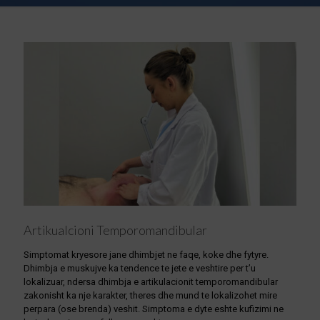
Artikualcioni Temporomandibular
Simptomat kryesore jane dhimbjet ne faqe, koke dhe fytyre.
Dhimbja e muskujve ka tendence te jete e veshtire per t’u
lokalizuar, ndersa dhimbja e artikulacionit temporomandibular
zakonisht ka nje karakter, theres dhe mund te lokalizohet mire
perpara (ose brenda) veshit. Simptoma e dyte eshte kufizimi ne